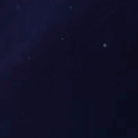
上一篇
投入式液位计
下一篇
深井水位传感器
产品展示
微压差压传感器和变送器
气体检漏变送器
检漏用压力变送器
检漏用压力传感器
检
漏传感器
气压检漏变送器
气压检漏传感器
压力检漏变送
器
压力检漏传感器
检漏压力变送器
检漏压力传感器
高
过载差压变送器
高过载差压传感器
高静压低压差测量变送器