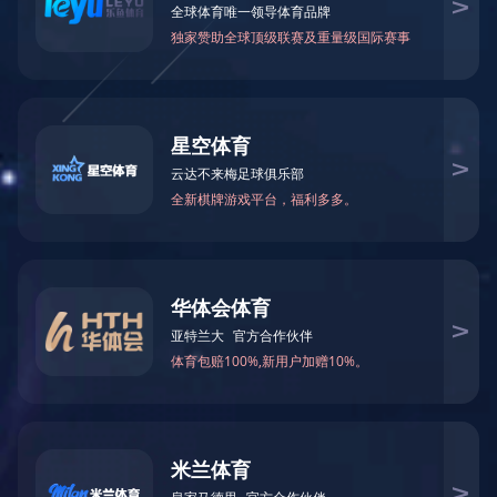
产品范围
船舶压载设
城市供排水
备
实验室微小液位
污水处理
测量
江河湖泊
石化、电厂等的水位、液
水库
位测量
SUAY12.6高精度液位变送器