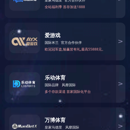
产品详情
测量范围
投入式 0-0.1mH2O...200mH2O（可选绝
压）
分体式 0-20mH2O
插入式 0-2mH2O
安装式 0-0.1mH2O...3000mH2O（可选绝
压）
信号输
4-20mA 0-5V 1-5V
12-36VDC(典型24VDC)
出/供电
0-10V
0.5-4.5V
5VDC/12-36VDC(典型
24VDC)
数字信号输出RS485
5VDC/12-36VDC(典型
24VDC)