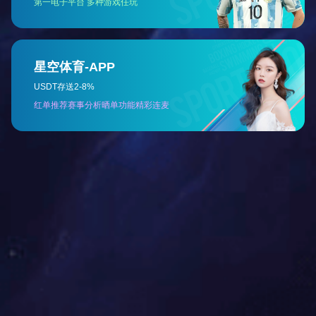
DN20法兰安装（其它接口可定制）
电气连接
液位专用电缆（Φ7.2mm聚氯乙烯电缆），长度
根据用户要求定制
接口及壳
304/316L不锈钢
体材料
外壳防护
IP68
安全防爆
Ex iaⅡ CT6（本安）
密封圈
氟橡胶
传感器膜
不锈钢316L
片
产品重量
约500克