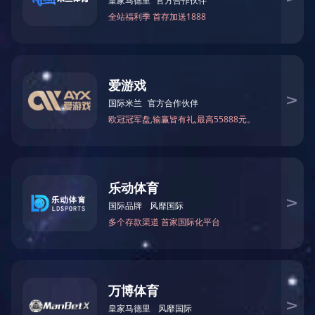
科研院校
食品卫生行业
医疗设备
制药行业
航空航天
真空包装
自动化设备配套
检漏设备
绝压变送器
产品详情