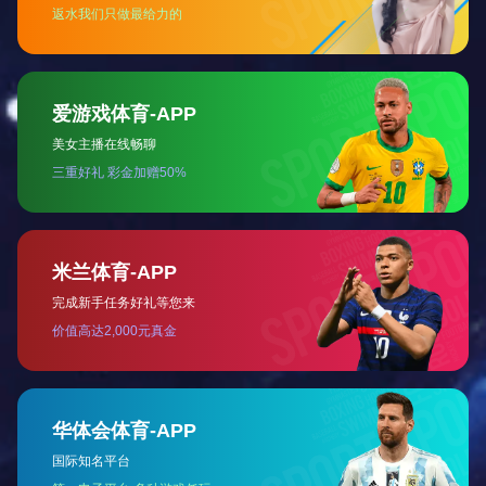
定、高输入阻抗的信号处理模块，使其综合测量精度领先
同类产品，成为真空测量的首选。
高真空度绝压变送器开云体育APP网登录 | 买球投注平台
| 开云体育在线官方入口 D使用进口金属薄膜电容、电离
规技术，配合国际先进的生产标定设备，可将最小量程扩
展至200Pa，实现真正的高真空度测量。
可根据用户的具体要求特殊设计、定制，满足各种实际应
用需求。
产品特点：
l 量程覆盖0~200Pa，500Pa，1KPa，10KPa，
100KPa...7MPa,
l 稳定可靠，有效测量精度高，最高可达±0.1%FS
l 过载性能突出
l 可提供防爆和防腐性能