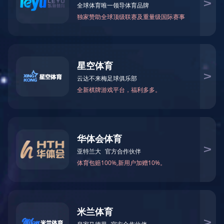
绝压变送器
所属分类：
真空压力传感器变送器
产品标签：
开云体育APP网登录 | 买球投注平台 | 开云体育在
线官方入口 绝压变送器广泛应用于科研、医疗设
备，航空航天，制药，检漏，自动化设备配套等
领域。
产品范围