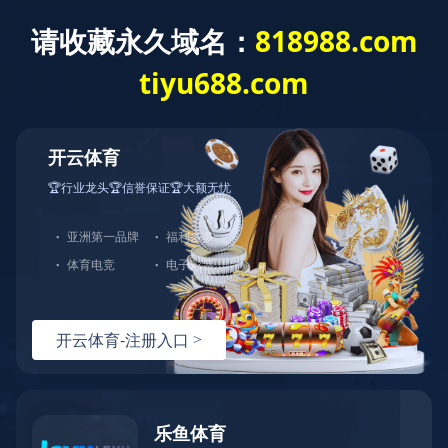
热搜产品：
微压传感器
真空压力传感器
高频动态压力变送器
温压一体