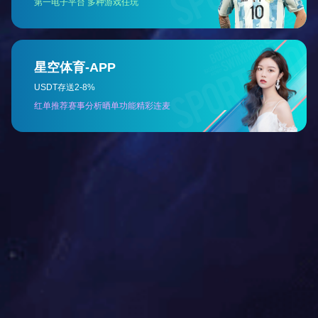
l 结构与压力连接多样，可根据用户实际工况特殊设计、
定制
l 该产品可提供RS485输出（SUAY自定义协议、
MODBUS RTU、IEEE754浮点数）
产品性能指标:
测量范围
负 表 压：0~-500Pa...~-100KPa
绝 压：0-10KPa...7MPa
高真空度：0.02-200Pa...10KPa
测量介质
与316不锈钢兼容的气体或液体
静态精度
±0.1%FS ±0.25%FS ±0.5%FS
①
信号输出/
4-20mA 0-5V 0-10V 1-
12-36VDC(典型24VDC)
供电
5V
数字信号输出RS485
5V/5-16VDC/24VDC
工作温度
-20～85℃