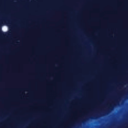
数字信号输出RS485
测量介质
与316不锈钢兼容液体
静态精度①
±0.1%FS ±0.
工作温度
-20
补偿温度
-10
贮存温度
-40
长期稳定性
典型：±0.1%FS/年
零点温度漂移
典型：±0.02%FS/℃
灵敏度温度漂移
典型：±0.02%FS/℃
过载能力
2倍满