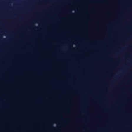
微型压力传感器变送器
小尺寸压力变送器
小尺寸压力传感器
小型压力变送器
小型压力传感器
微型
压力变送器
微型压力传感器
防爆压力传感器变送器
注
管道液体压力测量
管道水压测量
管道
选
压力测量
管道压力变送器
管道压力传感
器
现场显示压力变送器
现场显示压力传
感器
2088型压力变送器
2088型压力传感
器
榔头型压力变送器
榔头型压力传感
SU
器
工业压力变送器
工业压力传感器
隔爆压力变送器
隔爆压力传感器
本案
防爆压力变送器
本安防爆压力传感器
隔
离防爆压力变送器
隔离防爆压力传感器
防爆压力变送器
高温耐腐压力传感器变送器
高温水冷压力变送器
高温熔体压力变送
器
特殊压力变送器
特殊压力变送器