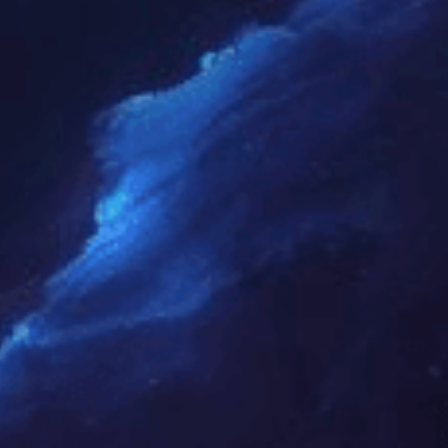
5VDC/12-36VDC(典型24VDC)
（特殊介质可选防腐蚀型）
25%FS ±0.5%FS
～80℃
～70℃
～100℃
 不超过：±0.2%FS/年
 不超过：±0.05%FS/℃
 不超过：±0.05%FS/℃
量程压力