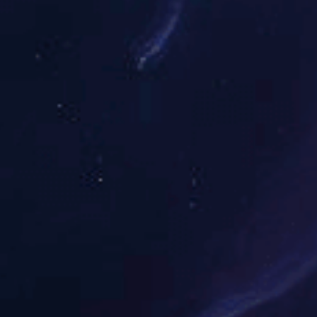
可
产
0.5米液位传感器
深井水位传感器
SUAY12.6高精度液位变送器
投入式液位
全
计
探头式液位仪
城市供水压力传感器
可
深井液位传感器
尾水井液位变送器
尾
高
水井液位传感器
尾水井液位计
地下水水
体
位测量
地下水水位计
蓄水池液位计
蓄水池液位变送器
蓄水池液位传感器
投
窖井液位变送器
窖井液位传感器
窖井
小
液位计
污水池液位变送器
污水池液位传
产
感器
高精度压力传感器和变送器
绝压变送器
高精度大气压力计
0.05级
压力变送器
高精度数字压力传感器
检定
用高精度压力传感器
0.05级压力传感器
国产高精度压力传感器
万分之五高精度压
力变送器
高精度压力测量
高精度压力检
测
高精度压力计
高精度压力表
高精
度压力仪表
0.075%高精度压力变送器
0.075%高精度压力传感器
SUAY12高精度
压力传感器/变送器