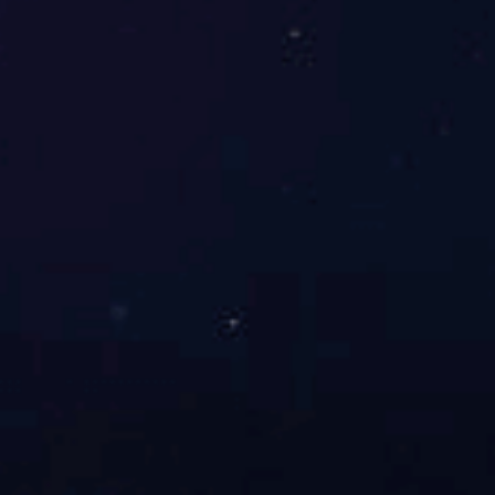
SUAY20. 2. A1. N4. E
型提示：
. 被测介质应与产品接触的材料相兼容，
. 选型附加功能代号"E” 本安防爆型，须经安全栅供电。
. 其它特殊要求，敬请与本公司商洽，并在订单中注明。
一篇
可远传压力变送器