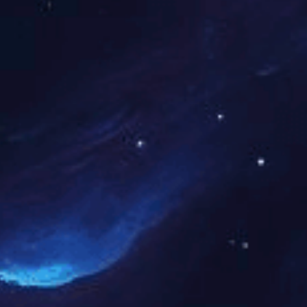
真空压力传感器变送器
绝压传感器 绝压变送器
真空负压传感器
真空计用压力传感器
空气负压检测传感
器
真空检测传感器
真空压力计
真空
仪表
真空变送器
真空传感器
负压变
送器
负压传感器
绝压变送器
绝压传
感器
高真空度压力变送器
高真空度压力
传感器
真空压力变送器
真空压力传感
器
高频动态压力传感器变送器
爆炸压力传感器
高频压力传感器生产厂
家
测量爆炸冲击波的压力传感器
爆破压
力测量
爆破压力检测
爆破波形检测
爆炸压力测量
爆炸压力检测
风洞压力
变送器
风洞压力传感器
缩模实验用压力
变送器
缩模实验用压力传感器
风洞测压
变送器
风洞测压传感器
爆破压力变送
器
爆破压力传感器
200KHz带宽压力传
感器
200KHz带宽压力变送器
宽频响压
力变送器
宽频响压力传感器