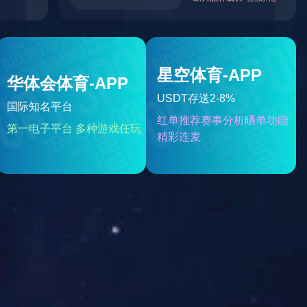
器
片，是基于流体静力学原理，通过对液体压强的测量转换为
封技术，既保证了产品的密封性，又使得参考压力腔与
品的长期稳定性，又极大提高了该款液位变送器的综合
用和自动化控制提供了方便。再通过合理的选择、设计
适用于城市供排水、污水处理、水池、水文检测、水