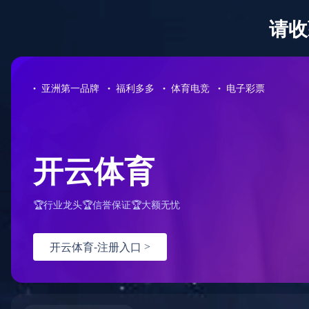
按产品范围分类
首页
开云体育AP
热搜产品：
微压传感器
真空压力传感器
高频动态压力变送