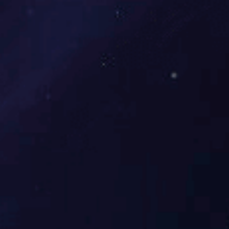
补偿温度
-10～60℃
贮存温度
-40～100℃
长期稳定
典型：±0.1%FS/年 最大：±0.2%FS/年
性
零点温度
典型：±0.02%FS/℃ 最大：±0.05%FS/℃
漂移
灵敏度温
典型：±0.02%FS/℃ 最大：±0.05%FS/℃
度漂移
过载能力
2倍满量程压力
有效测量
﹥106压力循环（P:10-90%FS）
寿命
抗振动性
20g ，（IEC 60068-2-6）
抗冲击性
20g， 11mS
响应时间
≤1ms
分辨率
大于10-5（通常受限采集显示设备，理论无限小）