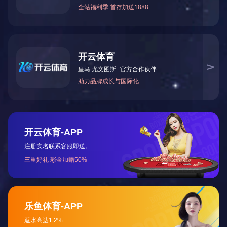
开云体育APP网登录 | 买球投注平台 | 开云体育在线官方
入口 真空压力计广泛应用于科研、医疗设备，航空航
天，制药，检漏，自动化设备配套等领域。该系列产品可
分为负表压变送器开云体育APP网登录 | 买球投注平台 |
开云体育在线官方入口 G (粗真空测量)、绝压变送器开云
体育APP网登录 | 买球投注平台 | 开云体育在线官方入口
、高真空度绝压变送器开云体育APP网登录 | 买球投注平
台 | 开云体育在线官方入口 A三个子系列。
负表压变送器开云体育APP网登录 | 买球投注平台 | 开云
体育在线官方入口 G采用进口MEMS扩散硅传感器，通过
量程迁移，配以专用信号处理单元，来实现负压的精准测
量，产品性能稳定，使用寿命长，量程可在0~-100KPa间
任意选定。
真空压力变送器开云体育APP网登录 | 买球投注平台 | 开
云体育在线官方入口 A采用先进的MEMS固态硅技术，增
加了感压核心的灵敏度，在不大幅度损失输出信号的情况
下可将最小量程迁移至1-1.5psi（10KPa），辅以特殊、稳