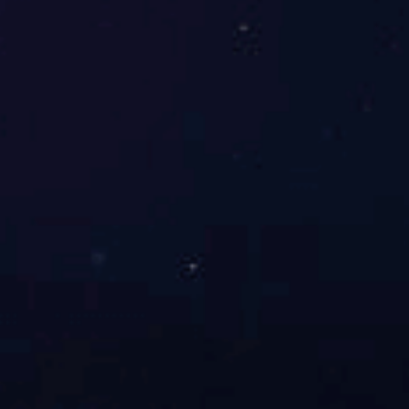
负载电阻
≤（U-12）/0.02 Ω（电流输出） >100KΩ（电压输出）
绝缘电阻
200MΩ，100VDC
压力接口
M20*1.5，G1/4，KF16（典型）； G1/2，KF25（可选）
电气连接
接插件或直出电缆2m
接口及壳
304/316L不锈钢
体材料
外壳防护
IP65（插头型） IP67（电缆型）
安全防爆
Ex iaⅡ CT5（本安）
密封圈
氟橡胶
传感器膜
不锈钢316L
片
产品重量
约450克
注：①包含非线性、迟滞和重复性
选型参数对照表