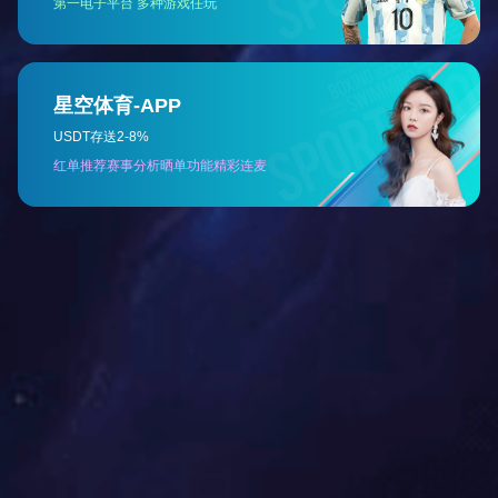
l 结构与压力连接多样，可根据用户实际工况特殊设计、
定制
l 该产品可提供RS485输出（SUAY自定义协议、
MODBUS RTU、IEEE754浮点数）
产品性能指标:
测量范围
负 表 压：0~-500Pa...~-100KPa
绝 压：0-10KPa...7MPa
高真空度：0.02-200Pa...10KPa
测量介质
与316不锈钢兼容的气体或液体
静态精度
±0.1%FS ±0.25%FS ±0.5%FS
①
信号输出/
4-20mA 0-5V 0-10V 1-
12-36VDC(典型24VDC)
供电
5V
数字信号输出RS485
5V/5-16VDC/24VDC
工作温度
-20～85℃