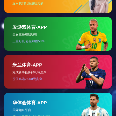
开云体育APP网登录 | 买球投注平台 | 开云体育在线官方
入口 51 工业差压变送器是引进德国先进的MEMS技术制
成的单晶硅传感器芯片，双梁悬浮式设计，大幅度提高了
产品的精度、和单边过载、双边过载能力，内置智能信号
处理模块，实现静压与温度补偿的完美结合，可在大范围
内的静压和温度变化下提高产品的测量精度和长期稳定
性。整机经过严格组装和调试，具有设计原理先进、品种
规格齐全、安装使用简便等特点。该系列产品已广泛应用
于石油、石化、冶金、电力、城市煤气、造纸业、机械装
备、造船、机械制造等行业。
产品特点：
l 精度高，差压传感器在0.1~40KPa...4MPa的测量范围内
进行测量。
l 微小量程下优异的过压性能：1 KPa标准量程单边过压