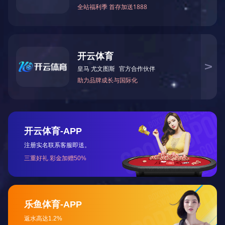
机械制造
PDF文档下载
开云体育APP网登录 | 买球投
注平台 | 开云体育在线官方入
口 51工业差压变送器
产品详情