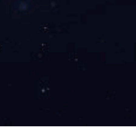
膜片
316L不锈钢/哈氏合金/钽膜片/镀金膜片
材质
位置
在水平位置和垂直位置之间大约200Pa
影响
响应
10mS
时间
静压
< 0.05%FS/10MPa
影响
过压
< 0.05%FS/10MPa
影响
稳定
≤0.03%FS/年
性