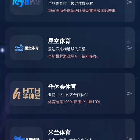
开云体育APP网登录 | 买球投注平台 | 开云体育
在线官方入口 51工业差压变送器
所属分类：
差压类
产品标签：
开云体育APP网登录 | 买球投注平台 | 开云体育在
线官方入口 51 工业差压变送器是引进德国先进
的MEMS技术制成的单晶硅传感器芯片，双梁悬
浮式设计，大幅度提高了产品的精确度、和单边
过载、双边过载能力，内置智能信号处理模块，