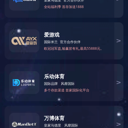
实现静压与温度补偿的完美结合，可在大范围内
的静压和温度变化下提高产品的测量精度和长期
稳定性。整机经过严格组装和调试，具有设计原
理先进、品种规格齐全、安装使用简便等特点。
该系列产品已广泛应用于石油、石化、冶金、电
力、城市煤气、造纸业、机械装备、造船、机械
制造等行业。
产品范围
石油
石化
冶金
电力
城市煤气
造纸业
机械装备
造船