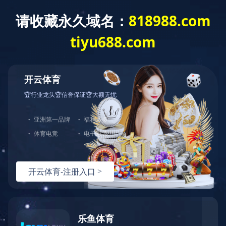
开云体育APP网登录 | 买球投注平台 | 开云
体育在线官方入口
首页 >> 开云体育APP网登录 | 买球投注平台 | 开云体育在线官方入口
热搜产品：
微压传感器
真空压力传感器
高频动态压力变送器
温压一体式压力传感器