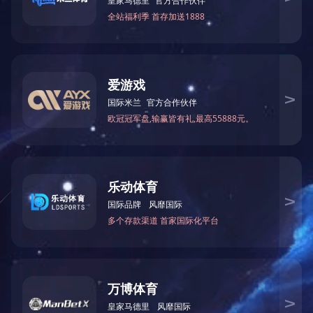
手机：
13770560082
18951961664
电子邮箱
技术热线
+86-025-52119287
手机： 13770560082