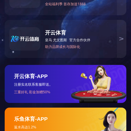
18951961664
电话：+86-025-52119289
邮箱：suay@fiveletterdraw.com
地址：南京市江宁区清水亭西路2-20号3楼
南京开云体育APP网登录 | 买球投注平台 | 开云体育在线官方入
口 All rights reserved.