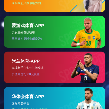
微压差压传感器和变送器
气体检漏变送器
检漏用压力变送器
检漏用压力传感器
检
漏传感器
气压检漏变送器
气压检漏传感器
压力检漏变送
器
压力检漏传感器
检漏压力变送器
检漏压力传感器
高
过载差压变送器
高过载差压传感器
高静压低压差测量变送器
高静压低压差测量传感器
SUAY41高静压低压差变送器
SUAY41高静压低压差传感器
SUAY40微压力变送器
SUAY40
微压力传感器
SUAY41高静压压差变送器
SUAY41高静压压差传
感器
液位和压力传感器变送器
0.5米液位传感器
深井水位传感器
SUAY12.6高精度液位变送
器
投入式液位计
探头式液位仪
城市供水压力传感器
深
井液位传感器
尾水井液位变送器
尾水井液位传感器
尾水井
液位计
地下水水位测量
地下水水位计
蓄水池液位计
蓄
水池液位变送器
蓄水池液位传感器
窖井液位变送器
窖井液
位传感器
窖井液位计
污水池液位变送器
污水池液位传感
器
高精度压力传感器和变送器