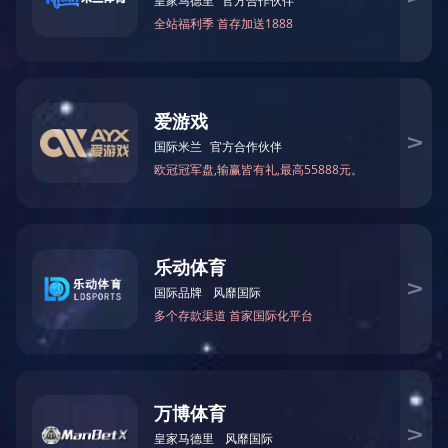
0.05级压力传感器
产品详情
量程范围：0-10Kpa...100Kpa...1Mpa...60Mpa范围内根据
用户要求标定量程
测量介质：无腐蚀性气体、液体（特殊介质订货是请说
明）
静态精度： ±0.05%FS ±0.075%FS ±0.1%FS （包含非
线性、迟滞和重复性）
输出信号：4-20mA，0-5V，0-10V，1-5V，0.5-4.5，
RS485（特殊信号可定制）
零点温度漂移：典型：±0.01%FS/℃ 最大：
±0.02%FS/℃