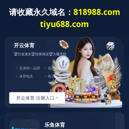
热搜产品：
微压传感器
真空压力传感器
高频动态压力变送器
温压一体
0.05级压力传感器
所属分类：
高精度压力传感器和变送器
产品标签：
0.05级压力传感器 0.05级压力变送器 万分之五
压力传感器 南京轩邺测控 专业生产
南京轩邺测控科技生产制造的SUAY12系列高精
度压力变送器，选用德国进口压力敏感元件，配
合高性能信号处理单元，先进的智能补偿技术，
（线性修正和温度补偿），使得该系列产品在综