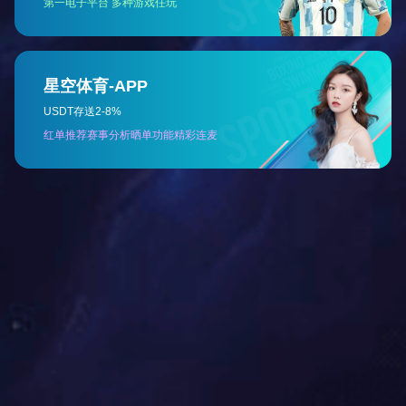
绝压变送器
高精度大气压力计
0.05级压力变送器
高精度数
字压力传感器
检定用高精度压力传感器
0.05级压力传感器
国产高精度压力传感器
万分之五高精度压力变送器
高精度压
力测量
高精度压力检测
高精度压力计
高精度压力表
高
精度压力仪表
0.075%高精度压力变送器
0.075%高精度压力传感
器
SUAY12高精度压力传感器/变送器
数字压力传感器和变送器
数字水位传感器
可远传压力变送器
可远传压力传感器
智
能调零压力变送器
智能调零压力传感器
可清零压力变送器
可清零压力传感器
现场可调压力变送器
现场可调压力传感
器
可调零调满度压力变送器
可调零调满度压力传感器
485输
出压力变送器
485输出压力传感器
数字输出压力变送器
数字
输出压力传感器
智能压力变送器
智能压力传感器
数字压力
变送器
数字压力传感器
SUAY15数字压力传感器/变送器
温压一体式压力传感器变送器
温度液位一体式变送器
熔体压力变送器
温度压力一体变送
器
温度压力一体传感器
温压一起测量
温压一体测量
温
压一体式压力变送器
温压一体式压力传感器
SUAY18温压一体
式变送器